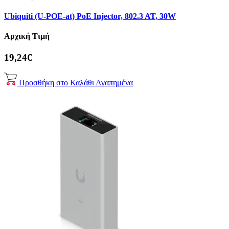
Ubiquiti (U-POE-at) PoE Injector, 802.3 AT, 30W
Αρχική Τιμή
19,24€
Προσθήκη στο Καλάθι
Αγαπημένα