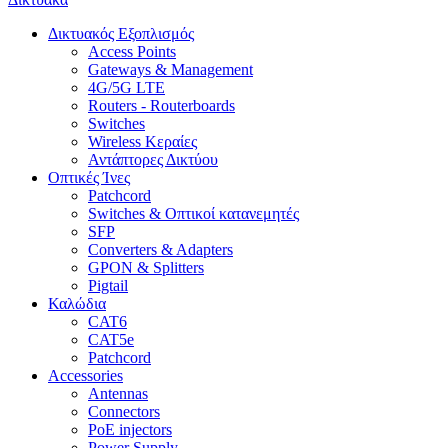
Δικτυακός Εξοπλισμός
Access Points
Gateways & Management
4G/5G LTE
Routers - Routerboards
Switches
Wireless Κεραίες
Αντάπτορες Δικτύου
Οπτικές Ίνες
Patchcord
Switches & Οπτικοί κατανεμητές
SFP
Converters & Adapters
GPON & Splitters
Pigtail
Καλώδια
CAT6
CAT5e
Patchcord
Accessories
Antennas
Connectors
PoE injectors
Power Supply