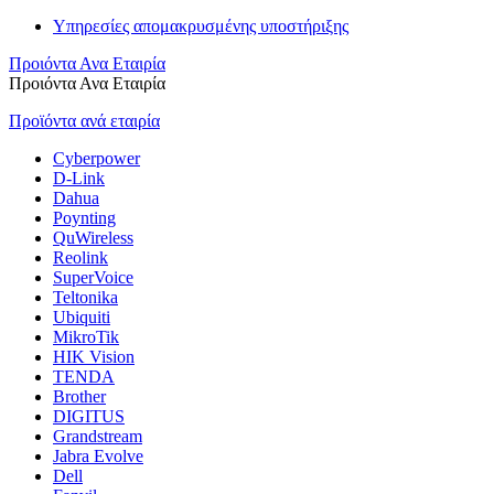
Υπηρεσίες απομακρυσμένης υποστήριξης
Προιόντα Ανα Εταιρία
Προιόντα Ανα Εταιρία
Προϊόντα ανά εταιρία
Cyberpower
D-Link
Dahua
Poynting
QuWireless
Reolink
SuperVoice
Teltonika
Ubiquiti
MikroTik
HIK Vision
TENDA
Brother
DIGITUS
Grandstream
Jabra Evolve
Dell