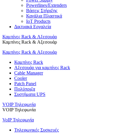
Powerlines/Extenders
Βάσεις Στήριξης
Κανάλια Πλαστικά
IoT Products
Δικτυακά Εργαλεία
Καμπίνες Rack & Αξεσουάρ
Καμπίνες Rack & Αξεσουάρ
Καμπίνες Rack & Αξεσουάρ
Καμπίνες Rack
Αξεσουάρ για καμπίνες Rack
Cable Manager
Cooler
Patch Panel
Πολύπριζα
Συστήματα UPS
VOIP Τηλεφωνία
VOIP Τηλεφωνία
VoIP Τηλεφωνία
Τηλεφωνικές Συσκευές