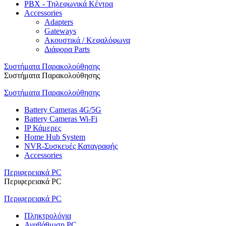
PBX - Τηλεφωνικά Κέντρα
Accessories
Adapters
Gateways
Ακουστικά / Κεφαλόφωνα
Διάφορα Parts
Συστήματα Παρακολούθησης
Συστήματα Παρακολούθησης
Συστήματα Παρακολούθησης
Battery Cameras 4G/5G
Battery Cameras Wi-Fi
IP Κάμερες
Home Hub System
NVR-Συσκευές Καταγραφής
Accessories
Περιφερειακά PC
Περιφερειακά PC
Περιφερειακά PC
Πληκτρολόγια
Αναβάθμιση PC