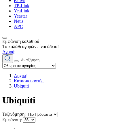
Fanvil
TP-Link
YeaLink
Yeastar
Netis
APC
Εμφάνιση καλαθιού
Το καλάθι αγορών είναι άδειο!
Αγορά
Αρχική
Κατασκευαστής
Ubiquiti
Ubiquiti
Ταξινόμηση:
Εμφάνιση: