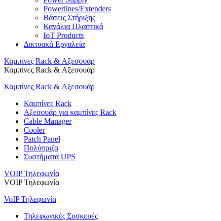
Powerlines/Extenders
Βάσεις Στήριξης
Κανάλια Πλαστικά
IoT Products
Δικτυακά Εργαλεία
Καμπίνες Rack & Αξεσουάρ
Καμπίνες Rack & Αξεσουάρ
Καμπίνες Rack & Αξεσουάρ
Καμπίνες Rack
Αξεσουάρ για καμπίνες Rack
Cable Manager
Cooler
Patch Panel
Πολύπριζα
Συστήματα UPS
VOIP Τηλεφωνία
VOIP Τηλεφωνία
VoIP Τηλεφωνία
Τηλεφωνικές Συσκευές