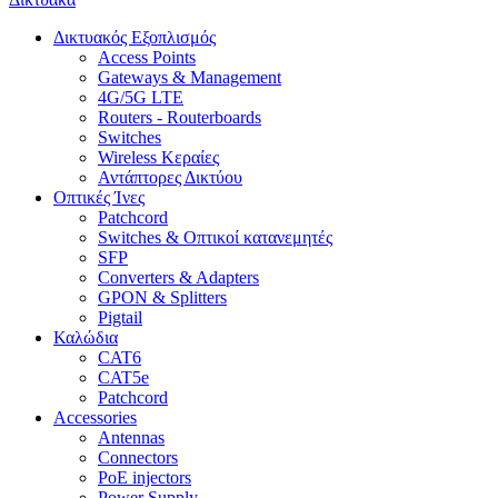
Δικτυακός Εξοπλισμός
Access Points
Gateways & Management
4G/5G LTE
Routers - Routerboards
Switches
Wireless Κεραίες
Αντάπτορες Δικτύου
Οπτικές Ίνες
Patchcord
Switches & Οπτικοί κατανεμητές
SFP
Converters & Adapters
GPON & Splitters
Pigtail
Καλώδια
CAT6
CAT5e
Patchcord
Accessories
Antennas
Connectors
PoE injectors
Power Supply