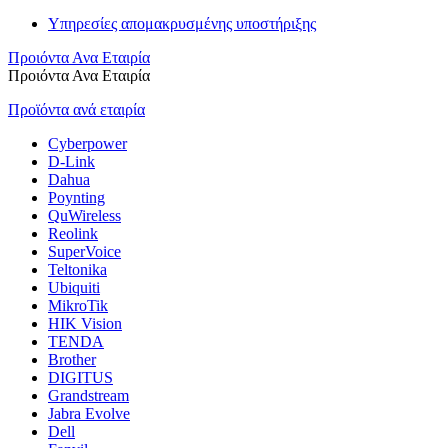
Υπηρεσίες απομακρυσμένης υποστήριξης
Προιόντα Ανα Εταιρία
Προιόντα Ανα Εταιρία
Προϊόντα ανά εταιρία
Cyberpower
D-Link
Dahua
Poynting
QuWireless
Reolink
SuperVoice
Teltonika
Ubiquiti
MikroTik
HIK Vision
TENDA
Brother
DIGITUS
Grandstream
Jabra Evolve
Dell