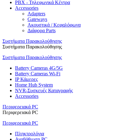
PBX - Τηλεφωνικά Κέντρα
Accessories
Adapters
Gateways
Ακουστικά / Κεφαλόφωνα
Διάφορα Parts
Συστήματα Παρακολούθησης
Συστήματα Παρακολούθησης
Συστήματα Παρακολούθησης
Battery Cameras 4G/5G
Battery Cameras Wi-Fi
IP Κάμερες
Home Hub System
NVR-Συσκευές Καταγραφής
Accessories
Περιφερειακά PC
Περιφερειακά PC
Περιφερειακά PC
Πληκτρολόγια
Αναβάθμιση PC