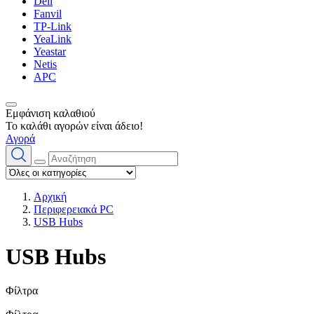
Dell
Fanvil
TP-Link
YeaLink
Yeastar
Netis
APC
Εμφάνιση καλαθιού
Το καλάθι αγορών είναι άδειο!
Αγορά
Αρχική
Περιφερειακά PC
USB Hubs
USB Hubs
Φίλτρα