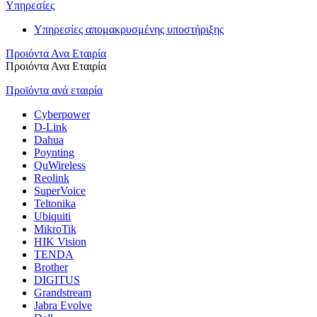
Υπηρεσίες
Υπηρεσίες απομακρυσμένης υποστήριξης
Προιόντα Ανα Εταιρία
Προιόντα Ανα Εταιρία
Προϊόντα ανά εταιρία
Cyberpower
D-Link
Dahua
Poynting
QuWireless
Reolink
SuperVoice
Teltonika
Ubiquiti
MikroTik
HIK Vision
TENDA
Brother
DIGITUS
Grandstream
Jabra Evolve