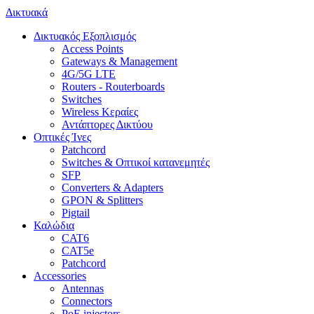
Δικτυακά
Δικτυακός Εξοπλισμός
Access Points
Gateways & Management
4G/5G LTE
Routers - Routerboards
Switches
Wireless Κεραίες
Αντάπτορες Δικτύου
Οπτικές Ίνες
Patchcord
Switches & Οπτικοί κατανεμητές
SFP
Converters & Adapters
GPON & Splitters
Pigtail
Καλώδια
CAT6
CAT5e
Patchcord
Accessories
Antennas
Connectors
PoE injectors