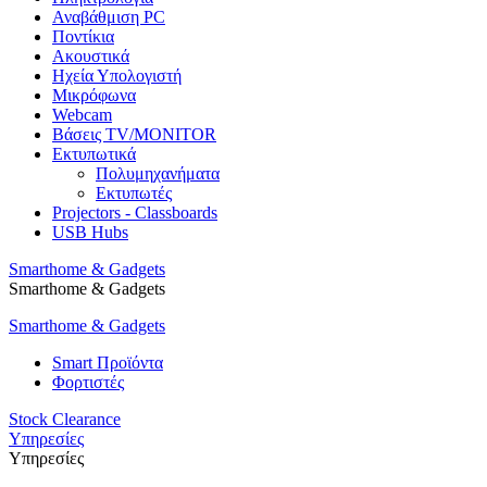
Αναβάθμιση PC
Ποντίκια
Ακουστικά
Ηχεία Υπολογιστή
Μικρόφωνα
Webcam
Βάσεις TV/MONITOR
Εκτυπωτικά
Πολυμηχανήματα
Εκτυπωτές
Projectors - Classboards
USB Hubs
Smarthome & Gadgets
Smarthome & Gadgets
Smarthome & Gadgets
Smart Προϊόντα
Φορτιστές
Stock Clearance
Υπηρεσίες
Υπηρεσίες