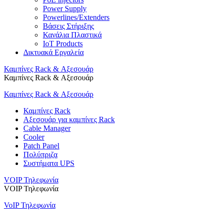
Power Supply
Powerlines/Extenders
Βάσεις Στήριξης
Κανάλια Πλαστικά
IoT Products
Δικτυακά Εργαλεία
Καμπίνες Rack & Αξεσουάρ
Καμπίνες Rack & Αξεσουάρ
Καμπίνες Rack & Αξεσουάρ
Καμπίνες Rack
Αξεσουάρ για καμπίνες Rack
Cable Manager
Cooler
Patch Panel
Πολύπριζα
Συστήματα UPS
VOIP Τηλεφωνία
VOIP Τηλεφωνία
VoIP Τηλεφωνία