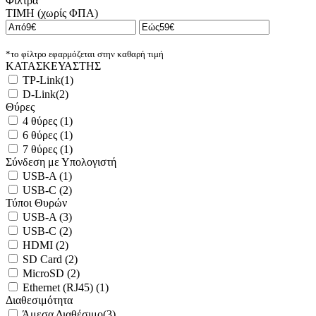
Φίλτρα
ΤΙΜΗ (χωρίς ΦΠΑ)
*το φίλτρο εφαρμόζεται στην καθαρή τιμή
ΚΑΤΑΣΚΕΥΑΣΤΗΣ
TP-Link
(
1
)
D-Link
(
2
)
Θύρες
4 θύρες
(
1
)
6 θύρες
(
1
)
7 θύρες
(
1
)
Σύνδεση με Υπολογιστή
USB-A
(
1
)
USB-C
(
2
)
Τύποι Θυρών
USB-A
(
3
)
USB-C
(
2
)
HDMI
(
2
)
SD Card
(
2
)
MicroSD
(
2
)
Ethernet (RJ45)
(
1
)
Διαθεσιμότητα
Άμεσα Διαθέσιμο
(
3
)