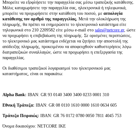
Μπορείτε να εξοφλήσετε την παραγγελία σας μέσω τραπεζικής κατάθεσης.
Μόλις καταχωρήσετε την παραγγελία σας, ηλεκτρονικά ή τηλεφωνικά,
μπορείτε να προχωρήσετε στην κατάθεση του ποσού, με
αιτιολογία
κατάθεσης τον αριθμό της παραγγελίας.
Μετά την ολοκλήρωση της
πληρωμής, θα πρέπει να ενημερώσετε το ηλεκτρονικό κατάστημα είτε
τηλεφωνικά στο 210 2209582 είτε μέσω
e
-
mail
στο
sales
@
netcore
.
gr
, ώστε
να προχωρήσει η επιβεβαίωση της πληρωμής. Σε ορισμένες περιπτώσεις,
το ηλεκτρονικό μας κατάστημα ενδέχεται να ζητήσει την αποστολή της
απόδειξης πληρωμής, προκειμένου να αποφευχθούν καθυστερήσεις λόγω
διατραπεζικών συναλλαγών, ώστε να προχωρήσει η επεξεργασία της
παραγγελίας.
Οι διαθέσιμοι τραπεζικοί λογαριασμοί του ηλεκτρονικού μας
καταστήματος, είναι οι παρακάτω:
Alpha
Bank
:
ΙΒΑΝ:
GR
93 0140 3400 3400 0233 0001 310
Εθνική Τράπεζα:
ΙΒΑΝ:
GR
08 0110 1610 0000 1610 0634 605
Τράπεζα Πειραιώς:
ΙΒΑΝ:
GR
76 0172 0780 0050 7811 4045 753
Όνομα δικαιούχου:
NETCORE IKE