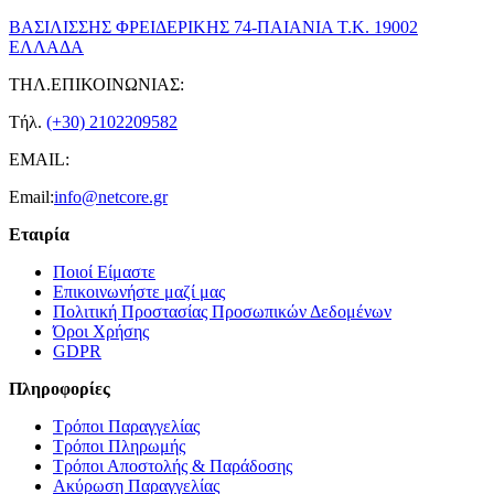
ΒΑΣΙΛΙΣΣΗΣ ΦΡΕΙΔΕΡΙΚΗΣ 74-ΠΑΙΑΝΙΑ Τ.Κ. 19002
ΕΛΛΑΔΑ
ΤΗΛ.ΕΠΙΚΟΙΝΩΝΙΑΣ:
Τήλ.
(+30) 2102209582
EMAIL:
Email:
info@netcore.gr
Εταιρία
Ποιοί Είμαστε
Επικοινωνήστε μαζί μας
Πολιτική Προστασίας Προσωπικών Δεδομένων
Όροι Χρήσης
GDPR
Πληροφορίες
Τρόποι Παραγγελίας
Τρόποι Πληρωμής
Τρόποι Αποστολής & Παράδοσης
Ακύρωση Παραγγελίας