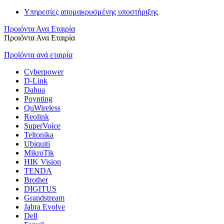
Υπηρεσίες απομακρυσμένης υποστήριξης
Προιόντα Ανα Εταιρία
Προιόντα Ανα Εταιρία
Προϊόντα ανά εταιρία
Cyberpower
D-Link
Dahua
Poynting
QuWireless
Reolink
SuperVoice
Teltonika
Ubiquiti
MikroTik
HIK Vision
TENDA
Brother
DIGITUS
Grandstream
Jabra Evolve
Dell