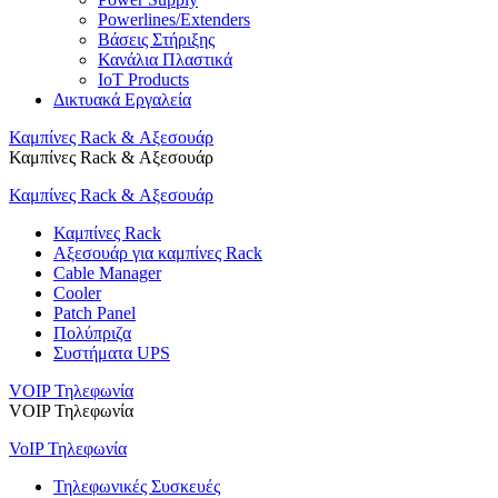
Powerlines/Extenders
Βάσεις Στήριξης
Κανάλια Πλαστικά
IoT Products
Δικτυακά Εργαλεία
Καμπίνες Rack & Αξεσουάρ
Καμπίνες Rack & Αξεσουάρ
Καμπίνες Rack & Αξεσουάρ
Καμπίνες Rack
Αξεσουάρ για καμπίνες Rack
Cable Manager
Cooler
Patch Panel
Πολύπριζα
Συστήματα UPS
VOIP Τηλεφωνία
VOIP Τηλεφωνία
VoIP Τηλεφωνία
Τηλεφωνικές Συσκευές