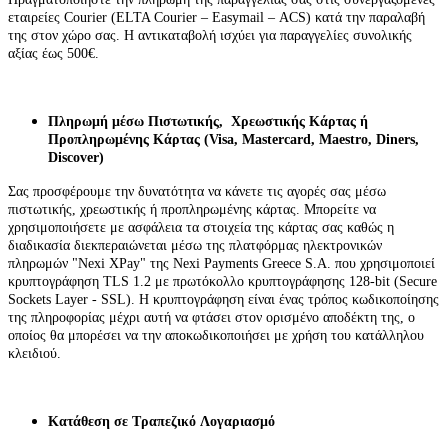
εταιρείες
Courier
(
ELTA Courier
–
Easymail
–
ACS
)
κατά την παραλαβή
της στον χώρο σας. Η αντικαταβολή ισχύει για παραγγελίες συνολικής
αξίας έως 500€.
Πληρωμή μέσω Πιστωτικής,
Χρεωστικής Κάρτας ή
Προπληρωμένης Κάρτας (
Visa
,
Mastercard
,
Maestro
,
Diners
,
Discover
)
Σας προσφέρουμε την δυνατότητα να κάνετε τις αγορές σας μέσω
πιστωτικής, χρεωστικής ή προπληρωμένης κάρτας. Μπορείτε να
χρησιμοποιήσετε με ασφάλεια τα στοιχεία της κάρτας σας καθώς η
διαδικασία διεκπεραιώνεται μέσω της πλατφόρμας ηλεκτρονικών
πληρωμών "
Nexi XPay
" της
Nexi Payments Greece S
.
A
. που χρησιμοποιεί
κρυπτογράφηση
TLS
1.2 με πρωτόκολλο κρυπτογράφησης 128-
bit
(
Secure
Sockets Layer
-
SSL
). Η κρυπτογράφηση είναι ένας τρόπος κωδικοποίησης
της πληροφορίας μέχρι αυτή να φτάσει στον ορισμένο αποδέκτη της, ο
οποίος θα μπορέσει να την αποκωδικοποιήσει με χρήση του κατάλληλου
κλειδιού.
Κατάθεση σε
Τραπεζικό
Λογαριασμό