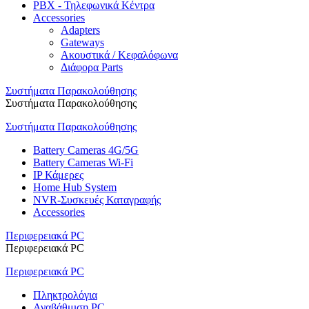
PBX - Τηλεφωνικά Κέντρα
Accessories
Adapters
Gateways
Ακουστικά / Κεφαλόφωνα
Διάφορα Parts
Συστήματα Παρακολούθησης
Συστήματα Παρακολούθησης
Συστήματα Παρακολούθησης
Battery Cameras 4G/5G
Battery Cameras Wi-Fi
IP Κάμερες
Home Hub System
NVR-Συσκευές Καταγραφής
Accessories
Περιφερειακά PC
Περιφερειακά PC
Περιφερειακά PC
Πληκτρολόγια
Αναβάθμιση PC