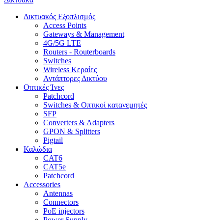
Δικτυακός Εξοπλισμός
Access Points
Gateways & Management
4G/5G LTE
Routers - Routerboards
Switches
Wireless Κεραίες
Αντάπτορες Δικτύου
Οπτικές Ίνες
Patchcord
Switches & Οπτικοί κατανεμητές
SFP
Converters & Adapters
GPON & Splitters
Pigtail
Καλώδια
CAT6
CAT5e
Patchcord
Accessories
Antennas
Connectors
PoE injectors
Power Supply