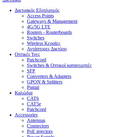
Δικτυακός Εξοπλισμός
Access Points
Gateways & Management
4G/5G LTE
Routers - Routerboards
Switches
Wireless Κεραίες
Αντάπτορες Δικτύου
Οπτικές Ίνες
Patchcord
Switches & Οπτικοί κατανεμητές
SFP
Converters & Adapters
GPON & Splitters
Pigtail
Καλώδια
CAT6
CAT5e
Patchcord
Accessories
Antennas
Connectors
PoE injectors
Power Supply