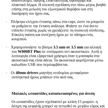
αναπνεύσιμο, υψηλής ελαστικότητας σφουγγάρι και
πλαστικό δέρμα. Η κλειστή σχεδίαση στο πίσω μέρος βοηθά
επίσης στη μείωση του εξωτερικού θορύβου και στη
διατήρηση του ήχου σας.
·
Πλήκτρα ελέγχου έντασης πάνω στα cups, ώστε να μπορείτε
να ρυθμίσετε την ένταση ανάλογα. Φτάστε σε ένα άνετο
επίπεδο έντασης χωρίς να χρειάζεστε τη συσκευή σύνδεσης.
Εύκολη παύση και συνέχιση ήχου με το πάτημα ενός
κουμπιού.
·
Χρησιμοποιήστε το βύσμα
3.5 mm σε 3.5 mm
για αλλαγή
του
W800BT Plus
σε ενσύρματο σετ ακουστικών. Αυτή η
λειτουργία είναι εξαιρετικά χρήσιμη όταν η μπαταρία στα
ακουστικά σας είναι άδεια. Τα ακουστικά φορτίζονται μέσω
καλωδίου USB που περιλαμβάνεται.
·
Οι
40mm drivers
μαγνήτη νεοδυμίου μεταφέρουν
εκπληκτικά ήχους μπάσων στο αυτί σας.
Μαλακές ωτοασπίδες κατασκευασμένες για άνεση
Οι ωτοασπίδες έχουν σχεδιαστεί με κλίση 15 μοιρών. η
δέσμη της κεφαλής μπορεί να τεντωθεί σε μεγάλο εύρος και