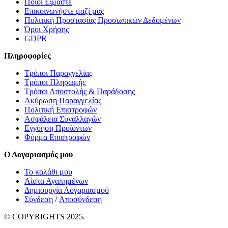
Ποιοί Είμαστε
Επικοινωνήστε μαζί μας
Πολιτική Προστασίας Προσωπικών Δεδομένων
Όροι Χρήσης
GDPR
Πληροφορίες
Τρόποι Παραγγελίας
Τρόποι Πληρωμής
Τρόποι Αποστολής & Παράδοσης
Ακύρωση Παραγγελίας
Πολιτική Επιστροφών
Ασφάλεια Συναλλαγών
Εγγύηση Προϊόντων
Φόρμα Επιστροφών
Ο Λογαριασμός μου
Το καλάθι μου
Λίστα Αγαπημένων
Δημιουργία Λογαριασμού
Σύνδεση
/
Αποσύνδεση
© COPYRIGHTS 2025.