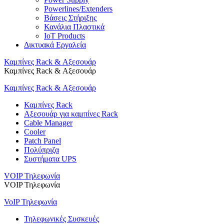
Powerlines/Extenders
Βάσεις Στήριξης
Κανάλια Πλαστικά
IoT Products
Δικτυακά Εργαλεία
Καμπίνες Rack & Αξεσουάρ
Καμπίνες Rack & Αξεσουάρ
Καμπίνες Rack & Αξεσουάρ
Καμπίνες Rack
Αξεσουάρ για καμπίνες Rack
Cable Manager
Cooler
Patch Panel
Πολύπριζα
Συστήματα UPS
VOIP Τηλεφωνία
VOIP Τηλεφωνία
VoIP Τηλεφωνία
Τηλεφωνικές Συσκευές