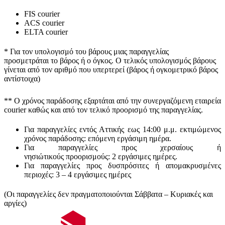
FIS courier
ACS courier
ELTA courier
* Για τον υπολογισμό του
βάρους
μιας παραγγελίας
προσμετράται
το βάρος ή ο όγκος
. Ο τελικός υπολογισμός βάρους
γίνεται από τον αριθμό που υπερτερεί (βάρος ή ογκομετρικό βάρος
αντίστοιχα)
** Ο
χρόνος παράδοσης
εξαρτάται από την συνεργαζόμενη εταιρεία
courier καθώς και από τον τελικό προορισμό της παραγγελίας.
Για παραγγελίες εντός Αττικής εως 14:00 μ.μ. εκτιμώμενος
χρόνος παράδοσης:
επόμενη εργάσιμη ημέρα.
Για παραγγελίες προς χερσαίους ή
νησιώτικούς
προορισμούς
:
2 εργάσιμες ημέρες.
Για παραγγελίες προς δυσπρόσιτες ή απομακρυσμένες
περιοχές:
3 – 4 εργάσιμες ημέρες
(Οι παραγγελίες δεν πραγματοποιούνται Σάββατα – Κυριακές και
αργίες)