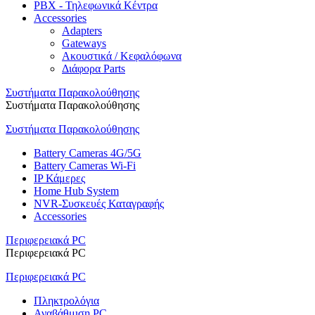
PBX - Τηλεφωνικά Κέντρα
Accessories
Adapters
Gateways
Ακουστικά / Κεφαλόφωνα
Διάφορα Parts
Συστήματα Παρακολούθησης
Συστήματα Παρακολούθησης
Συστήματα Παρακολούθησης
Battery Cameras 4G/5G
Battery Cameras Wi-Fi
IP Κάμερες
Home Hub System
NVR-Συσκευές Καταγραφής
Accessories
Περιφερειακά PC
Περιφερειακά PC
Περιφερειακά PC
Πληκτρολόγια
Αναβάθμιση PC