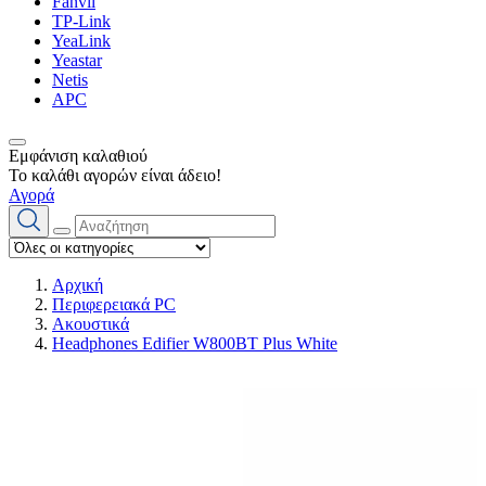
Fanvil
TP-Link
YeaLink
Yeastar
Netis
APC
Εμφάνιση καλαθιού
Το καλάθι αγορών είναι άδειο!
Αγορά
Αρχική
Περιφερειακά PC
Ακουστικά
Headphones Edifier W800BT Plus White