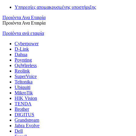
Υπηρεσίες απομακρυσμένης υποστήριξης
Προιόντα Ανα Εταιρία
Προιόντα Ανα Εταιρία
Προϊόντα ανά εταιρία
Cyberpower
D-Link
Dahua
Poynting
QuWireless
Reolink
SuperVoice
Teltonika
Ubiquiti
MikroTik
HIK Vision
TENDA
Brother
DIGITUS
Grandstream
Jabra Evolve
Dell