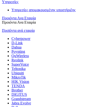
Υπηρεσίες
Υπηρεσίες απομακρυσμένης υποστήριξης
Προιόντα Ανα Εταιρία
Προιόντα Ανα Εταιρία
Προϊόντα ανά εταιρία
Cyberpower
D-Link
Dahua
Poynting
QuWireless
Reolink
SuperVoice
Teltonika
Ubiquiti
MikroTik
HIK Vision
TENDA
Brother
DIGITUS
Grandstream
Jabra Evolve