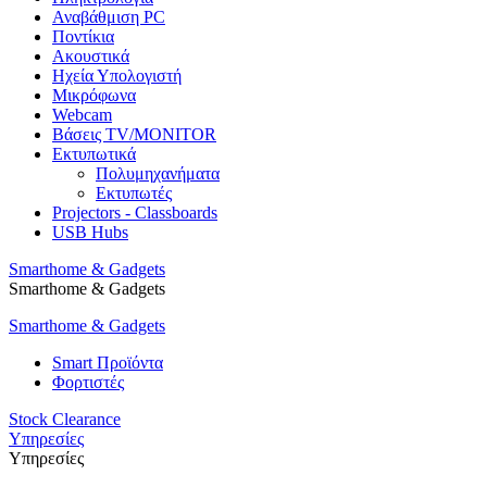
Αναβάθμιση PC
Ποντίκια
Ακουστικά
Ηχεία Υπολογιστή
Μικρόφωνα
Webcam
Βάσεις TV/MONITOR
Εκτυπωτικά
Πολυμηχανήματα
Εκτυπωτές
Projectors - Classboards
USB Hubs
Smarthome & Gadgets
Smarthome & Gadgets
Smarthome & Gadgets
Smart Προϊόντα
Φορτιστές
Stock Clearance
Υπηρεσίες
Υπηρεσίες