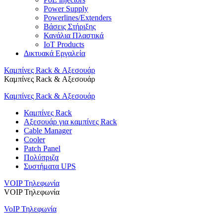
Power Supply
Powerlines/Extenders
Βάσεις Στήριξης
Κανάλια Πλαστικά
IoT Products
Δικτυακά Εργαλεία
Καμπίνες Rack & Αξεσουάρ
Καμπίνες Rack & Αξεσουάρ
Καμπίνες Rack & Αξεσουάρ
Καμπίνες Rack
Αξεσουάρ για καμπίνες Rack
Cable Manager
Cooler
Patch Panel
Πολύπριζα
Συστήματα UPS
VOIP Τηλεφωνία
VOIP Τηλεφωνία
VoIP Τηλεφωνία