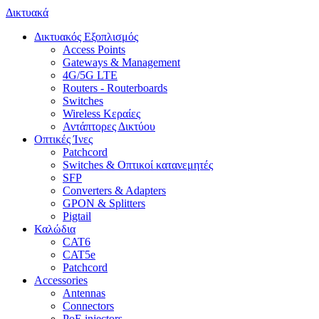
Δικτυακά
Δικτυακός Εξοπλισμός
Access Points
Gateways & Management
4G/5G LTE
Routers - Routerboards
Switches
Wireless Κεραίες
Αντάπτορες Δικτύου
Οπτικές Ίνες
Patchcord
Switches & Οπτικοί κατανεμητές
SFP
Converters & Adapters
GPON & Splitters
Pigtail
Καλώδια
CAT6
CAT5e
Patchcord
Accessories
Antennas
Connectors
PoE injectors