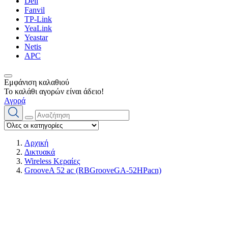
Dell
Fanvil
TP-Link
YeaLink
Yeastar
Netis
APC
Εμφάνιση καλαθιού
Το καλάθι αγορών είναι άδειο!
Αγορά
Αρχική
Δικτυακά
Wireless Κεραίες
GrooveA 52 ac (RBGrooveGA-52HPacn)